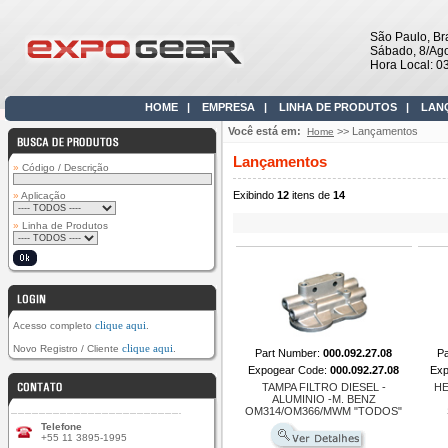
São Paulo, Bra
Sábado, 8/Ag
Hora Local: 0
HOME
|
EMPRESA
|
LINHA DE PRODUTOS
|
LAN
Você está em:
>> Lançamentos
Home
Lançamentos
»
Código / Descrição
Exibindo
12
itens de
14
»
Aplicação
»
Linha de Produtos
clique aqui
Acesso completo
.
clique aqui
Novo Registro / Cliente
.
Part Number:
000.092.27.08
P
Expogear Code:
000.092.27.08
Ex
TAMPA FILTRO DIESEL -
HE
ALUMINIO -M. BENZ
OM314/OM366/MWM "TODOS"
Telefone
+55 11 3895-1995