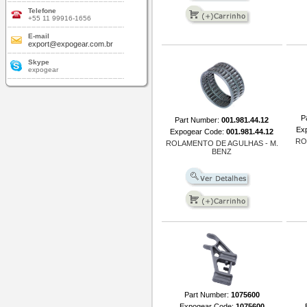
Telefone
+55 11 99916-1656
E-mail
export@expogear.com.br
Skype
expogear
P
Part Number:
001.981.44.12
Ex
Expogear Code:
001.981.44.12
RO
ROLAMENTO DE AGULHAS - M.
BENZ
Part Number:
1075600
Expogear Code:
1075600